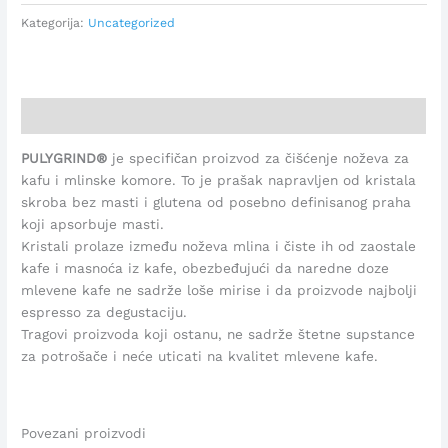
Kategorija:
Uncategorized
Opis
PULYGRIND®
je specifičan proizvod za čišćenje noževa za
kafu i mlinske komore. To je prašak napravljen od kristala
skroba bez masti i glutena od posebno definisanog praha
koji apsorbuje masti.
Kristali prolaze između noževa mlina i čiste ih od zaostale
kafe i masnoća iz kafe, obezbeđujući da naredne doze
mlevene kafe ne sadrže loše mirise i da proizvode najbolji
espresso za degustaciju.
Tragovi proizvoda koji ostanu, ne sadrže štetne supstance
za potrošače i neće uticati na kvalitet mlevene kafe.
Povezani proizvodi