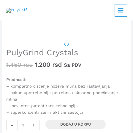
Pređi
na
sadržaj
Originalna
Trenutna
PulyGrind
cena
cena
PulyGrind Crystals
Crystals
je
je:
količina
bila:
1.200 rsd.
1.450
rsd
1.200
rsd
Sa PDV
1.450 rsd.
Prednosti:
– kompletno čišćenje noževa mlina bez rastavljanja
– nakon upotrebe nije potrebno naknadno podešavanje
mlina
– inovantna patentirana tehnologija
– superkoncentrisani i aktivni sastojci
-
+
DODAJ U KORPU