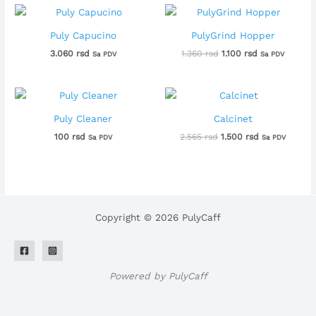
Originalna
Trenutna
cena
cena
je
je:
Puly Capucino
PulyGrind Hopper
bila:
1.100 rsd.
3.060
rsd
1.360
rsd
1.100
rsd
1.360 rsd.
Sa PDV
Sa PDV
Originalna
Trenutna
cena
cena
je
je:
Puly Cleaner
Calcinet
bila:
1.500 rsd.
100
rsd
2.565
rsd
1.500
rsd
2.565 rsd.
Sa PDV
Sa PDV
Copyright © 2026 PulyCaff
Powered by PulyCaff